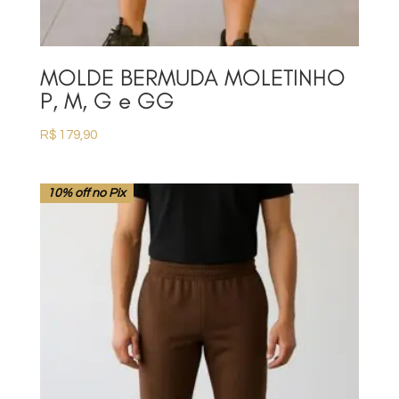
MOLDE BERMUDA MOLETINHO
P, M, G e GG
R$
179,90
10% off no Pix