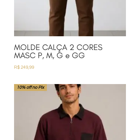
MOLDE CALÇA 2 CORES
MASC P, M, G e GG
R$
249,99
10% off no Pix