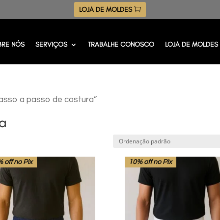
LOJA DE MOLDES
BRE NÓS
SERVIÇOS
TRABALHE CONOSCO
LOJA DE MOLDES
asso a passo de costura”
ra
 off no Pix
10% off no Pix