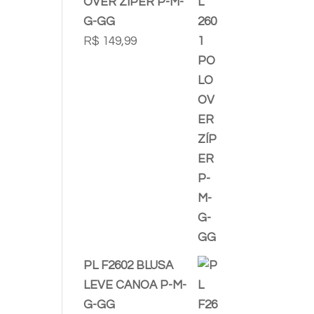
OVER ZÍPER P-M-
G-GG
R$
149,99
PL F2602 BLUSA
LEVE CANOA P-M-
G-GG