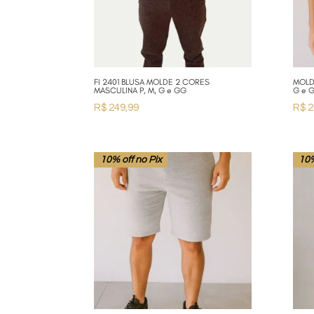
FI 2401 BLUSA MOLDE 2 CORES
MOLD
MASCULINA P, M, G e GG
G e 
R$
249,99
R$
2
10% off no Pix
10%