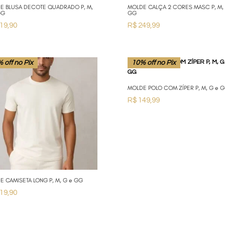
E BLUSA DECOTE QUADRADO P, M,
MOLDE CALÇA 2 CORES MASC P, M, 
GG
GG
19,90
R$
249,99
 off no Pix
10% off no Pix
MOLDE POLO COM ZÍPER P, M, G e 
R$
149,99
E CAMISETA LONG P, M, G e GG
19,90