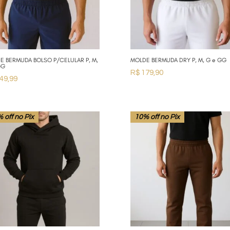
E BERMUDA BOLSO P/CELULAR P, M,
MOLDE BERMUDA DRY P, M, G e GG
GG
R$
179,90
49,99
 off no Pix
10% off no Pix