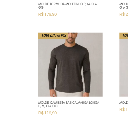
MOLDE BERMUDA MOLETINHO P, M, G e
MOLD
GG
G e 
R$
179,90
R$
2
10% off no Pix
10%
MOLDE CAMISETA BASICA MANGA LONGA
MOLD
P, M, G e GG
R$
1
R$
119,90