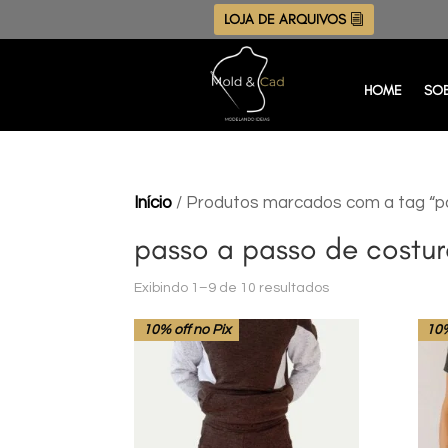
LOJA DE ARQUIVOS
HOME
SO
Início
/ Produtos marcados com a tag “p
passo a passo de costu
Exibindo 1–9 de 10 resultados
10% off no Pix
10%