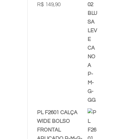
R$
149,90
PL F2601 CALÇA
WIDE BOLSO
FRONTAL
APLICADO P-M-G-