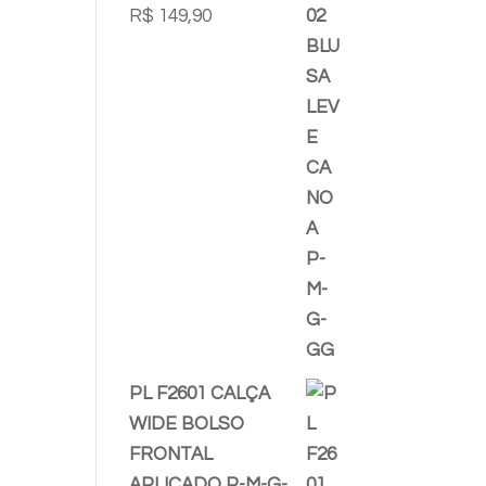
R$
149,90
PL F2601 CALÇA
WIDE BOLSO
FRONTAL
APLICADO P-M-G-