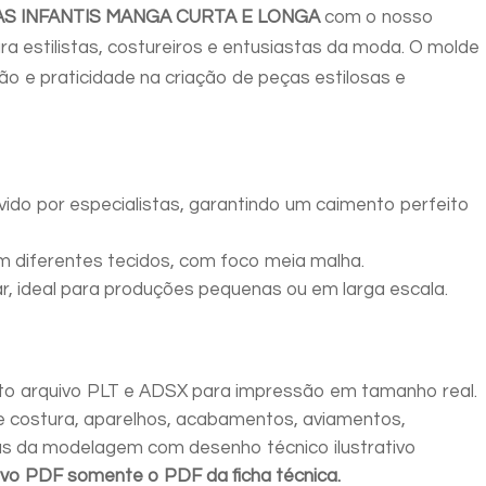
6,8,10,12
S INFANTIS MANGA CURTA E LONGA
com o nosso
e14
para estilistas, costureiros e entusiastas da moda. O molde
quantidade
ão e praticidade na criação de peças estilosas e
ido por especialistas, garantindo um caimento perfeito
m diferentes tecidos, com foco meia malha.
ar, ideal para produções pequenas ou em larga escala.
o arquivo PLT e ADSX para impressão em tamanho real.
 costura, aparelhos, acabamentos, aviamentos,
as da modelagem com desenho técnico ilustrativo
ivo PDF somente o PDF da ficha técnica.