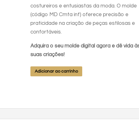
costureiros e entusiastas da moda. O molde
(código MD Cmta inf) oferece precisão e
praticidade na criação de peças estilosas e
confortáveis.
Adquira o seu molde digital agora e dê vida à
suas criações!
MD
Adicionar ao carrinho
CAMISETA
INF
MANGA
CURTA
E
LONGA
TAM: