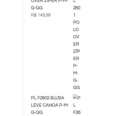
OVER ZÍPER P-M-
G-GG
R$
149,99
PL F2602 BLUSA
LEVE CANOA P-M-
G-GG