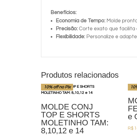
Benefícios:
Economia de Tempo:
Molde pronto
Precisão:
Corte exato que facilita
Flexibilidade:
Personalize e adapte
Produtos relacionados
10% off no Pix
10%
M
MOLDE CONJ
FE
TOP E SHORTS
e
MOLETINHO TAM:
8,10,12 e 14
R$
1