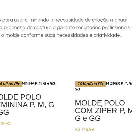
 para uso, eliminando a necessidade de criação manual.
 o processo de costura e garante resultados profissionais.
 o molde conforme suas necessidades e criatividade.
 off no Pix
10% off no Pix
OLDE POLO
MOLDE POLO
MININA P, M, G
COM ZÍPER P, M
 GG
G e GG
49,90
R$
149,99