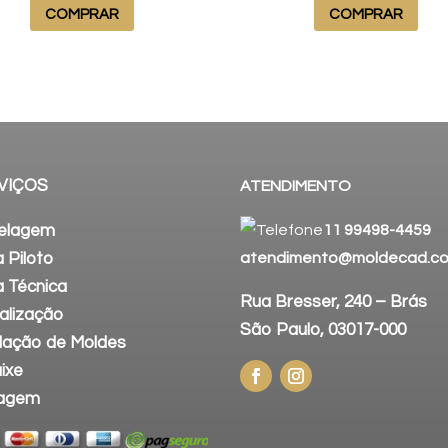
COMPRAR
COMPRAR
VIÇOS
ATENDIMENTO
elagem
11 99498-4459
 Piloto
atendimento@moldecad.co
a Técnica
Rua Bresser, 240 – Brás
talização
São Paulo, 03017-000
ação de Moldes
ixe
tagem