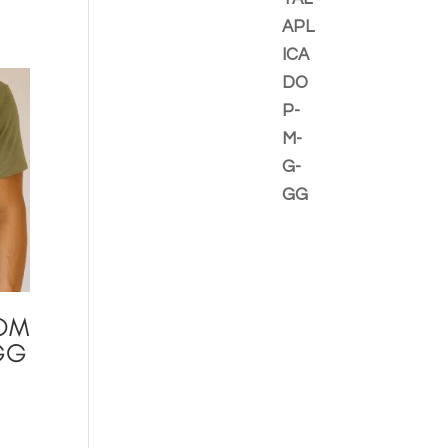
OM
 GG