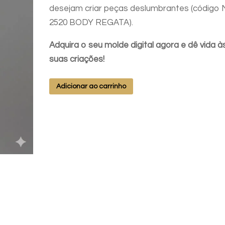
desejam criar peças deslumbrantes (código
2520 BODY REGATA).
Adquira o seu molde digital agora e dê vida à
suas criações!
MD
Adicionar ao carrinho
2520
BODY
REGATA
P-
M-
G-
GG
quantidade