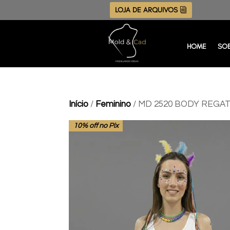
LOJA DE ARQUIVOS
HOME
SO
Início
/
Feminino
/ MD 2520 BODY REGA
10% off no Pix