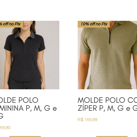
 off no Pix
10% off no Pix
OLDE POLO
MOLDE POLO C
MININA P, M, G e
ZÍPER P, M, G e
G
R$
149,99
49,90