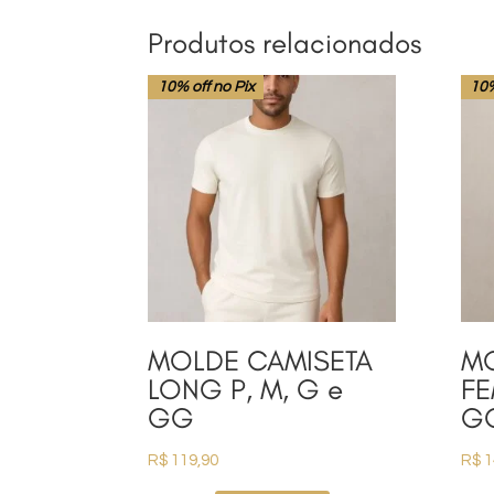
Produtos relacionados
10% off no Pix
10%
MOLDE CAMISETA
M
LONG P, M, G e
FE
GG
G
R$
119,90
R$
1