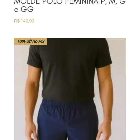
MOLDE POLO FEMININA P, M, G
e GG
R$
149,90
10% off no Pix