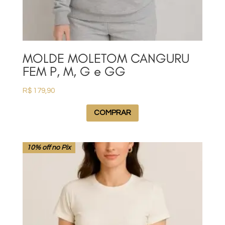
MOLDE MOLETOM CANGURU
FEM P, M, G e GG
R$
179,90
COMPRAR
10% off no Pix