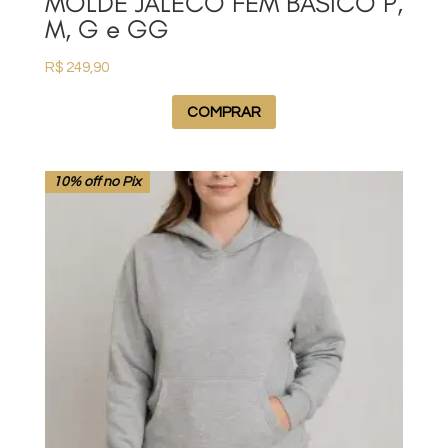
MOLDE JALECO FEM BASICO P,
M, G e GG
R$
249,90
COMPRAR
10% off no Pix