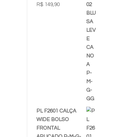
R$
149,90
PL F2601 CALÇA
WIDE BOLSO
FRONTAL
APLICADO P-M-G-