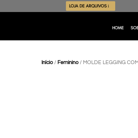
LOJA DE ARQUIVOS
HOME
SO
Início
/
Feminino
/ MOLDE LEGGING CO
10% off no Pix