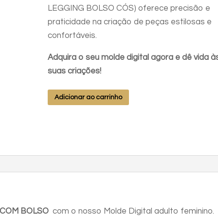
LEGGING BOLSO CÓS) oferece precisão e
praticidade na criação de peças estilosas e
confortáveis.
Adquira o seu molde digital agora e dê vida à
suas criações!
MOLDE
Adicionar ao carrinho
LEGGING
COM
BOLSO
P-
M-
G-
GG
quantidade
 COM BOLSO
com o nosso Molde Digital adulto feminino.