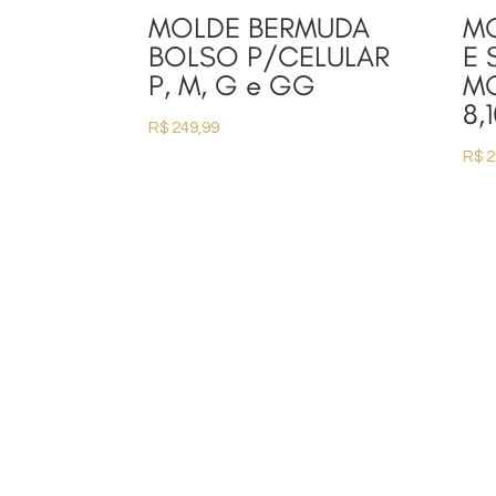
MOLDE BERMUDA
MO
BOLSO P/CELULAR
E 
P, M, G e GG
MO
8,
R$
249,99
R$
2