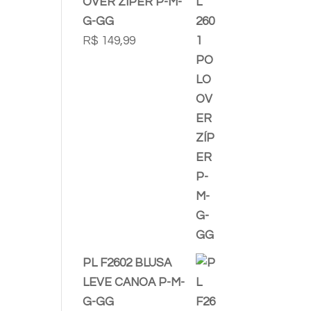
OVER ZÍPER P-M-
G-GG
R$
149,99
PL F2602 BLUSA
LEVE CANOA P-M-
G-GG