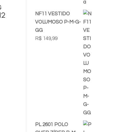
G
12
NF11 VESTIDO
VOLUMOSO P-M-G-
GG
R$
149,99
PL 2601 POLO