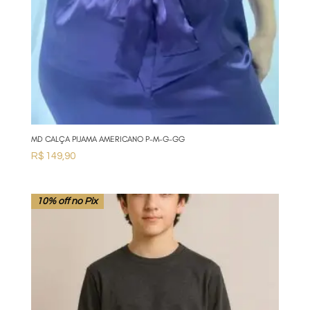
MD CALÇA PIJAMA AMERICANO P-M-G-GG
R$
149,90
10% off no Pix