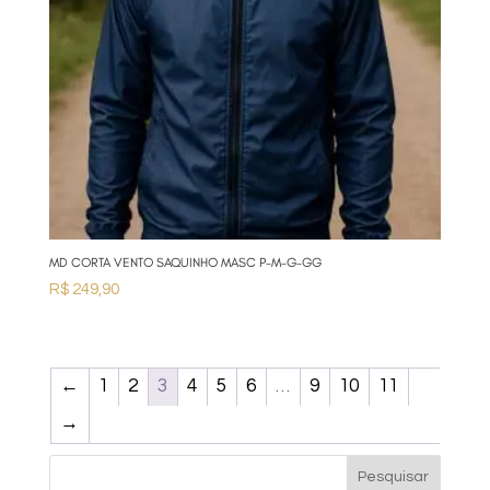
MD CORTA VENTO SAQUINHO MASC P-M-G-GG
R$
249,90
←
1
2
3
4
5
6
…
9
10
11
→