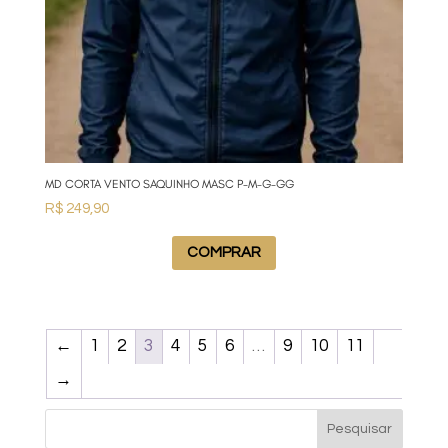
MD CORTA VENTO SAQUINHO MASC P-M-G-GG
R$
249,90
COMPRAR
←
1
2
3
4
5
6
…
9
10
11
→